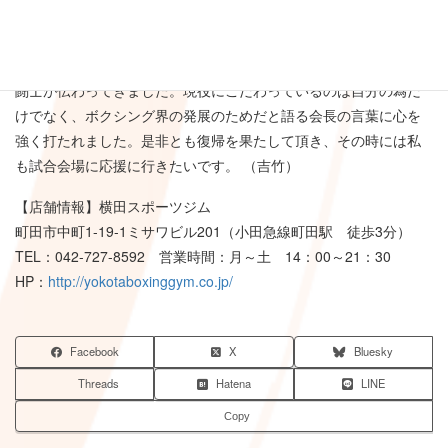
ジ
ム
普段は温和で明るい性格の横田会長ですが、内に秘めた熱く強い
闘士が伝わってきました。現役にこだわっているのは自分の為だ
けでなく、ボクシング界の発展のためだと語る会長の言葉に心を
強く打たれました。是非とも復帰を果たして頂き、その時には私
も試合会場に応援に行きたいです。 （吉竹）
【店舗情報】横田スポーツジム
町田市中町1-19-1ミサワビル201（小田急線町田駅 徒歩3分）
TEL：042-727-8592 営業時間：月～土 14：00～21：30
HP：
http://yokotaboxinggym.co.jp/
Facebook
X
Bluesky
Threads
Hatena
LINE
Copy