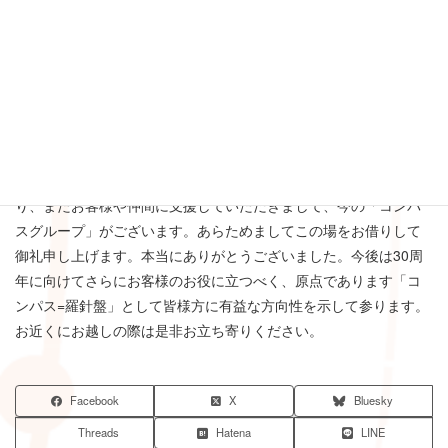
皆様に感謝･･･
こうして新しい社屋を建てさせていただけましたのは、お客様や
お取り引き業者様、また日々一生懸命に私を支えてくれているス
タッフのおかげであります。東日本大震災後の数年は非常に苦し
い時もありましたが、スタッフ全員で今後の方向性等の知恵を絞
り、またお客様や仲間に支援していただきまして、今の「コンパ
スグループ」がございます。あらためましてこの場をお借りして
御礼申し上げます。本当にありがとうございました。今後は30周
年に向けてさらにお客様のお役に立つべく、原点であります「コ
ンパス=羅針盤」として皆様方に有益な方向性を示して参ります。
お近くにお越しの際は是非お立ち寄りください。
Facebook
X
Bluesky
Threads
Hatena
LINE