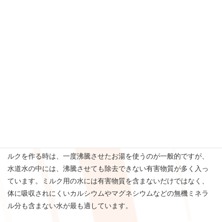
んは、1日に600～800mlのミルクを飲みます。これは実に体重の
約20％に相当します。ミルクの大部分はお水ですから、赤ちゃん
は小さな体でたくさんのお水を飲んでいることになります。赤ち
ゃんには｢有害物質の入っていない安全なお水｣でミルクを作って
あげることがとても大切ですし、お母さんが母乳をあげる際も、
妊娠中と同じように、お母さん自身が｢有害物質の入っていない安
全なお水｣を飲むことがとても重要です。弊社のお取引先で厚木市
内にある塩塚産婦人科様では、院長先生が｢お母さんや赤ちゃんに
は安心・安全なお水を飲んでいただきたい｣と、お水に対して積極
的に取り組んでおられます。弊社の浄水器を産婦人科とクリニッ
クの両方に導入していただき、院内での患者様の飲み水や、赤ち
ゃんの粉ミルクを作る際などに使用していただいております。ミ
ルクを作る時は、一度沸騰させたお湯を使うのが一般的ですが、
水道水の中には、沸騰させても除去できない有害物質が多く入っ
ています。ミルク用の水には有害物質を含まないだけではなく、
体に吸収されにくいカルシウムやマグネシウムなどの無機ミネラ
ル分も含まない水が最も適しています。